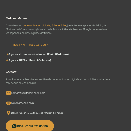
Ouitona Maceo
Consultant en
communication digitale, SEO et GEO
, j'aide les entreprises du Bénin, de
l'Afrique de l'Ouest francophone et de la France à être visibles sur Google comme dans
les réponses de l'intelligence artificielle.
MES EXPERTISES AU BÉNIN
Agence de communication au Bénin (Cotonou)
Agence GEO au Bénin (Cotonou)
Contact
Pour toutes vos besoins en matière de communication digitale et de visibilité, contactez-
moi par un de ces canaux.
contact@ouitonamaceo.com
ouitonamaceo.com
Bénin (Cotonou), Afrique de l'Ouest & France
Discuter sur WhatsApp