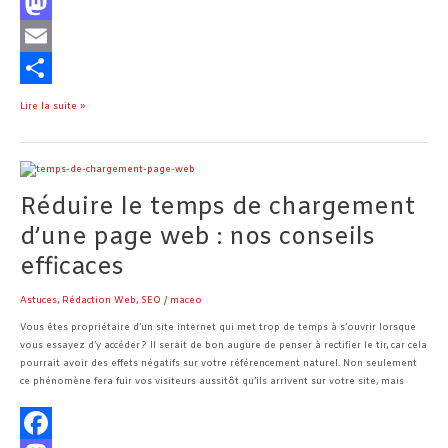
F
a
M
c
a
E
e
s
m
P
Lire la suite »
b
t
a
a
o
o
i
r
Réduire
le
o
d
l
t
Réduire le temps de chargement
temps
de
d’une page web : nos conseils
k
o
a
chargement
efficaces
d’une
n
g
page
e
web :
Astuces
,
Rédaction Web
,
SEO
/
maceo
nos
r
Vous êtes propriétaire d’un site internet qui met trop de temps à s’ouvrir lorsque
conseils
vous essayez d’y accéder ? Il serait de bon augure de penser à rectifier le tir, car cela
efficaces
pourrait avoir des effets négatifs sur votre référencement naturel. Non seulement
ce phénomène fera fuir vos visiteurs aussitôt qu’ils arrivent sur votre site, mais