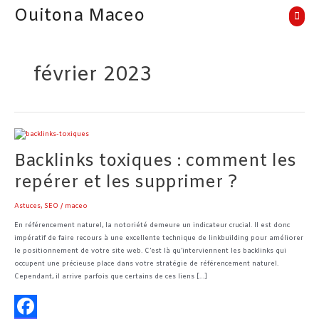
Aller
Men
Ouitona Maceo
au
princ
contenu
février 2023
Backlinks
toxiques
Backlinks toxiques : comment les
:
comment
repérer et les supprimer ?
les
repérer
Astuces
,
SEO
/
maceo
et
les
En référencement naturel, la notoriété demeure un indicateur crucial. Il est donc
supprimer
impératif de faire recours à une excellente technique de linkbuilding pour améliorer
?
le positionnement de votre site web. C’est là qu’interviennent les backlinks qui
occupent une précieuse place dans votre stratégie de référencement naturel.
Cependant, il arrive parfois que certains de ces liens […]