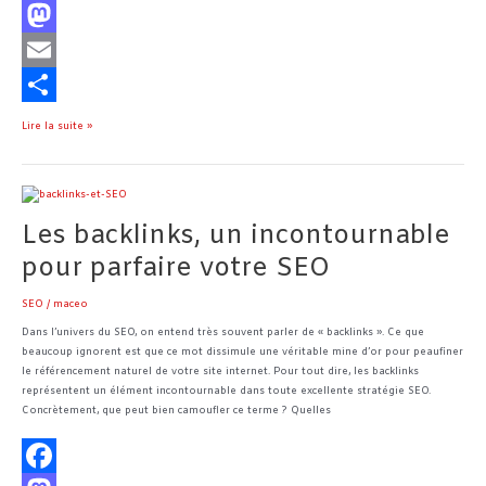
F
a
M
c
a
E
e
s
m
P
Lire la suite »
b
t
a
a
o
o
i
r
Les
backlinks,
o
d
l
t
Les backlinks, un incontournable
un
incontournable
pour parfaire votre SEO
k
o
a
pour
parfaire
n
g
SEO
/
maceo
votre
e
SEO
Dans l’univers du SEO, on entend très souvent parler de « backlinks ». Ce que
beaucoup ignorent est que ce mot dissimule une véritable mine d’or pour peaufiner
r
le référencement naturel de votre site internet. Pour tout dire, les backlinks
représentent un élément incontournable dans toute excellente stratégie SEO.
Concrètement, que peut bien camoufler ce terme ? Quelles