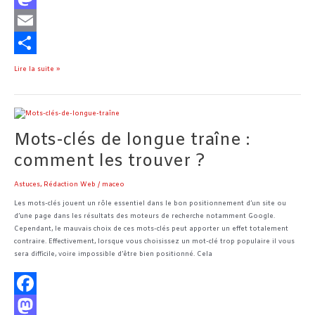
a
M
c
a
E
e
s
m
P
Lire la suite »
b
t
a
a
o
o
i
r
Mots-
clés
o
d
l
t
Mots-clés de longue traîne :
de
longue
comment les trouver ?
k
o
a
traîne :
comment
n
g
Astuces
,
Rédaction Web
/
maceo
les
e
trouver ?
Les mots-clés jouent un rôle essentiel dans le bon positionnement d’un site ou
d’une page dans les résultats des moteurs de recherche notamment Google.
r
Cependant, le mauvais choix de ces mots-clés peut apporter un effet totalement
contraire. Effectivement, lorsque vous choisissez un mot-clé trop populaire il vous
sera difficile, voire impossible d’être bien positionné. Cela
F