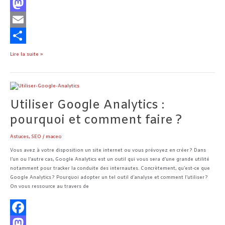
F
a
M
c
a
E
e
s
m
P
Lire la suite »
b
t
a
a
o
o
i
r
Utiliser
Google
o
d
l
t
Utiliser Google Analytics :
Analytics :
pourquoi
pourquoi et comment faire ?
k
o
a
et
comment
n
g
Astuces
,
SEO
/
maceo
faire ?
e
Vous avez à votre disposition un site internet ou vous prévoyez en créer ? Dans
l’un ou l’autre cas, Google Analytics est un outil qui vous sera d’une grande utilité
r
notamment pour tracker la conduite des internautes. Concrètement, qu’est-ce que
Google Analytics ? Pourquoi adopter un tel outil d’analyse et comment l’utiliser ?
On vous ressource au travers de
F