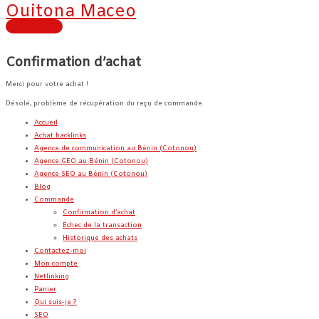
Menu
Ouitona Maceo
Aller
principal
au
contenu
Confirmation d’achat
Merci pour votre achat !
Désolé, problème de récupération du reçu de commande.
Accueil
Achat backlinks
Agence de communication au Bénin (Cotonou)
Agence GEO au Bénin (Cotonou)
Agence SEO au Bénin (Cotonou)
Blog
Commande
Confirmation d’achat
Échec de la transaction
Historique des achats
Contactez-moi
Mon compte
Netlinking
Panier
Qui suis-je ?
SEO