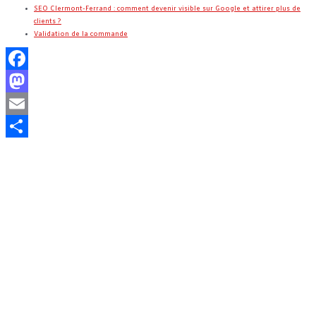
SEO Clermont-Ferrand : comment devenir visible sur Google et attirer plus de
clients ?
Validation de la commande
Facebook
Mastodon
Email
Partager