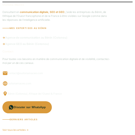
Ouitona Maceo
Consultant en
communication digitale, SEO et GEO
, j'aide les entreprises du Bénin, de
l'Afrique de l'Ouest francophone et de la France à être visibles sur Google comme dans
les réponses de l'intelligence artificielle.
MES EXPERTISES AU BÉNIN
Agence de communication au Bénin (Cotonou)
Agence GEO au Bénin (Cotonou)
Contact
Pour toutes vos besoins en matière de communication digitale et de visibilité, contactez-
moi par un de ces canaux.
contact@ouitonamaceo.com
ouitonamaceo.com
Bénin (Cotonou), Afrique de l'Ouest & France
Discuter sur WhatsApp
DERNIERS ARTICLES
Voir tous les articles →